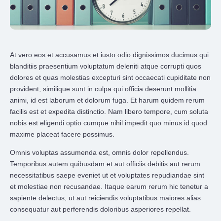
At vero eos et accusamus et iusto odio dignissimos ducimus qui
blanditiis praesentium voluptatum deleniti atque corrupti quos
dolores et quas molestias excepturi sint occaecati cupiditate non
provident, similique sunt in culpa qui officia deserunt mollitia
animi, id est laborum et dolorum fuga. Et harum quidem rerum
facilis est et expedita distinctio. Nam libero tempore, cum soluta
nobis est eligendi optio cumque nihil impedit quo minus id quod
maxime placeat facere possimus.
Omnis voluptas assumenda est, omnis dolor repellendus.
Temporibus autem quibusdam et aut officiis debitis aut rerum
necessitatibus saepe eveniet ut et voluptates repudiandae sint
et molestiae non recusandae. Itaque earum rerum hic tenetur a
sapiente delectus, ut aut reiciendis voluptatibus maiores alias
consequatur aut perferendis doloribus asperiores repellat.