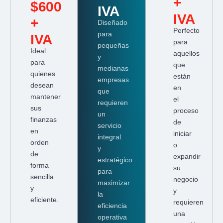
+
$600
IVA
IVA
+
Diseñado
Perfecto
para
IVA
para
pequeñas
Ideal
aquellos
y
para
que
medianas
quienes
están
empresas
desean
en
que
mantener
el
requieren
sus
proceso
un
finanzas
de
servicio
en
iniciar
integral
orden
o
y
de
expandir
estratégico
forma
su
para
sencilla
negocio
maximizar
y
y
la
eficiente.
requieren
eficiencia
una
operativa