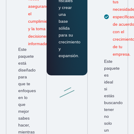
fiscales
tus
asegurando
y crear
necesidad
el
una
específicas
base
cumplimiento
de acuerd
sólida
y la toma de
con el
para su
decisiones
crecimient
crecimiento
informadas.
de tu
y
Este
empresa.
expansión.
paquete
Este
está
paquete
diseñado
es
para
ideal
que te
si
enfoques
estás
en lo
buscando
que
tener
mejor
no
sabes
solo
hacer,
un
mientras